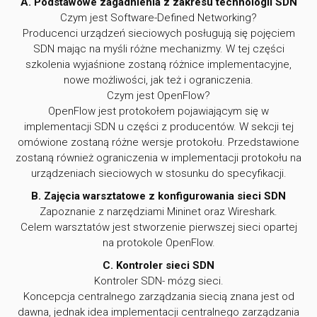
A. Podstawowe zagadnienia z zakresu technologii SDN
Czym jest Software-Defined Networking?
Producenci urządzeń sieciowych posługują się pojęciem
SDN mając na myśli różne mechanizmy. W tej części
szkolenia wyjaśnione zostaną różnice implementacyjne,
nowe możliwości, jak też i ograniczenia.
Czym jest OpenFlow?
OpenFlow jest protokołem pojawiającym się w
implementacji SDN u części z producentów. W sekcji tej
omówione zostaną różne wersje protokołu. Przedstawione
zostaną również ograniczenia w implementacji protokołu na
urządzeniach sieciowych w stosunku do specyfikacji.
B. Zajęcia warsztatowe z konfigurowania sieci SDN
Zapoznanie z narzędziami Mininet oraz Wireshark.
Celem warsztatów jest stworzenie pierwszej sieci opartej
na protokole OpenFlow.
C. Kontroler sieci SDN
Kontroler SDN- mózg sieci.
Koncepcja centralnego zarządzania siecią znana jest od
dawna, jednak idea implementacji centralnego zarządzania