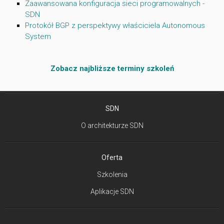
Zaawansowana konfiguracja sieci programowalnych -
SDN
Protokół BGP z perspektywy właściciela Autonomous
System
Zobacz najbliższe terminy szkoleń
SDN
O architekturze SDN
Oferta
Szkolenia
Aplikacje SDN